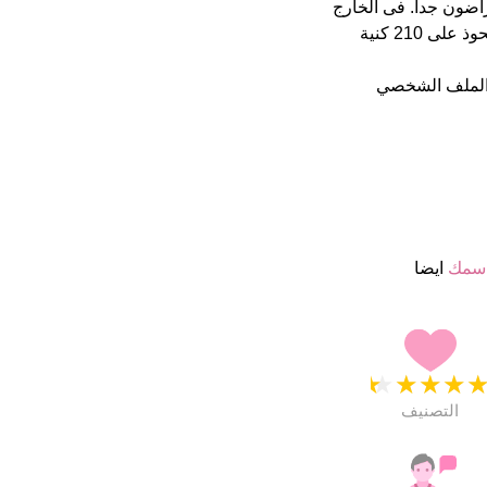
ر اسمائهم ب 4.5 نجمة من 5 يبدو انهم راضون جدا. فى الخارج
هذا أسم جيد تماما Julia فى 1000 اكثر اسم شهرة على الفايسبوك يستحوذ على 210 كنية
الملف الشخصي
اسمك
ايضا
★
★
★
★
التصنيف