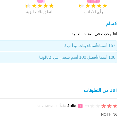
★
★
★
★
★
★
★
★
★
★
★
رأي الأجانب
النطق بالانجليزية
أقسام
ى الفئات التالية
157 أسماء
أسماء بنات تبدأ ب J
100 أسماء
أفضل 100 أسم شعبي في كاتالونيا
من التعليقات
★
★
★
★
Julia
21 عاماً 09-01-2020
♀
NOTHIN