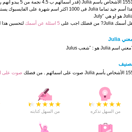
1551 الأشخاص بأسم Julia (قد
Ju هو او هي "July
 أسمك Julia? من فضلك اجب على
5 اسئلة عن أسمك
لتحسين هذا 
عني Julia
عني اسم Julia هو : "شعب Julus
تصنيف
Juli صوت على اسمائهم . من فضلك
صوت على 
★
★
★
★
★
★
★
★
★
★
★
من السهل تذكره
من السهل كتابته