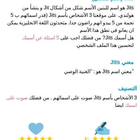
Jits هو اسم للبنين الأسم شكل من أشكال Jit و ينشأ من
هولندي. على موقعنا 3 الأشخاص بأسم Jits (قدر اسمائهم ب 5
نجمة من 5 يبدو انهم راضون جدا. متحدثون اللغة الانجليزية يمكن
ان يعانو فى نطق هذا الأسم
هل أسمك Jits? من فضلك اجب على
5 اسئلة عن أسمك
لتحسين هذا الملف الشخصي
معني Jits
"معني اسم Jits هو : "الغنية الوصي
التصنيف
3 الأشخاص بأسم Jits صوت على اسمائهم . من فضلك
صوت على
اسمك
ايضا
★
★
★
★
★
★
★
★
★
★