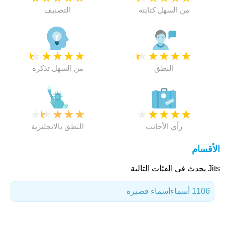
من السهل كتابته
التصنيف
★
★
★
★
★
★
★
★
★
★
النطق
من السهل تذكره
★
★
★
★
★
★
★
★
★
★
رأي الأجانب
النطق بالانجليزية
الأقسام
Jits يحدث فى الفئات التالية
1106 أسماء
أسماء قصيرة