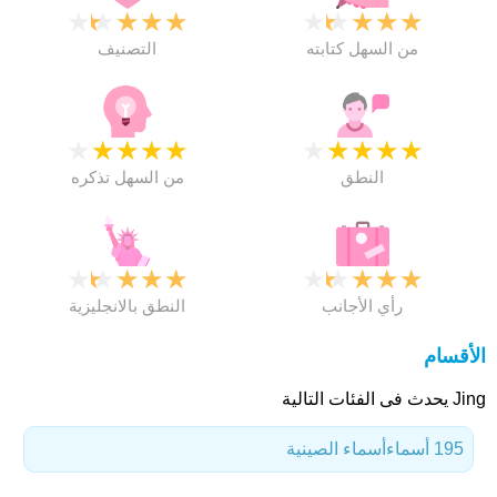
★
★
★
★
★
★
★
★
★
★
من السهل كتابته
التصنيف
★
★
★
★
★
★
★
★
★
★
النطق
من السهل تذكره
★
★
★
★
★
★
★
★
★
★
رأي الأجانب
النطق بالانجليزية
الأقسام
Jing يحدث فى الفئات التالية
195 أسماء
أسماء الصينية