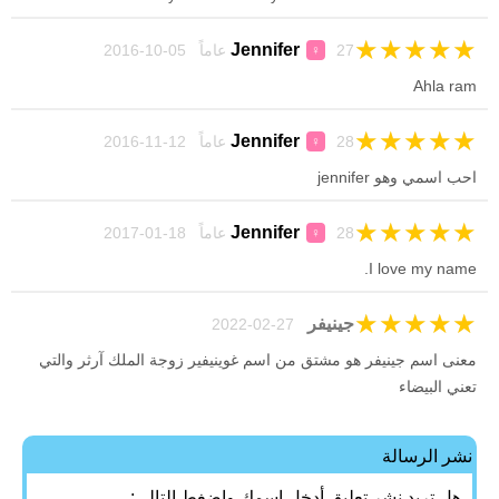
★
★
★
★
★
Jennifer
27 عاماً 05-10-2016
♀
Ahla ram
★
★
★
★
★
Jennifer
28 عاماً 12-11-2016
♀
احب اسمي وهو jennifer
★
★
★
★
★
Jennifer
28 عاماً 18-01-2017
♀
I love my name.
★
★
★
★
★
جينيفر
27-02-2022
معنى اسم جينيفر هو مشتق من اسم غوينيفير زوجة الملك آرثر والتي
تعني البيضاء
نشر الرسالة
هل تريد نشر تعليق أدخل اسمك واضغط التالي: