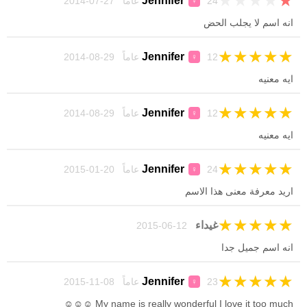
★
★
★
★
★
Jennifer
24 عاماً 27-07-2014
♀
انه اسم لا يجلب الحض
★
★
★
★
★
Jennifer
12 عاماً 29-08-2014
♀
ايه معنيه
★
★
★
★
★
Jennifer
12 عاماً 29-08-2014
♀
ايه معنيه
★
★
★
★
★
Jennifer
24 عاماً 20-01-2015
♀
اريد معرفة معنى هذا الاسم
★
★
★
★
★
غيداء
12-06-2015
انه اسم جميل جدا
★
★
★
★
★
Jennifer
23 عاماً 08-11-2015
♀
My name is really wonderful I love it too much ☺️☺️☺️