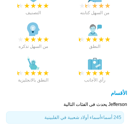
★
★
★
★
★
★
★
★
★
★
من السهل كتابته
التصنيف
★
★
★
★
★
★
★
★
★
★
النطق
من السهل تذكره
★
★
★
★
★
★
★
★
★
★
رأي الأجانب
النطق بالانجليزية
الأقسام
Jefferson يحدث فى الفئات التالية
245 أسماء
أسماء أولاد شعبية في الفلبينية