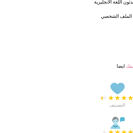
م راضون جدا. متحدثون اللغة الانجليزية
 الملف الشخصي
مك
ايضا
★
★
★
★
التصنيف
★
★
★
★