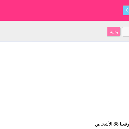
Jarno هو اسم للبنين الأسم شكل من أشكال Jarno و ينشأ من . على موقعنا 88 الأشخاص