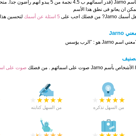
بأسم Jarno (قدر اسمائهم ب 4.5 نجمة من 5 يبدو انه
مكن ان يعانو فى نطق هذا الأسم
 أسمك Jarno? من فضلك اجب على
5 اسئلة عن أسمك
لتحسين هذا
عني Jarno
عني اسم Jarno هو : "الرب يؤسس
تصنيف
م . من فضلك
صوت على اس
★
★
★
★
★
★
★
★
★
★
★
من السهل تذكره
من السهل كتابته
★
★
★
★
★
★
★
★
★
★
★