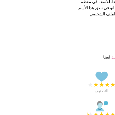
ة من 5 يبدو انهم راضون جدا. للأسف فى معظم
عانو فى نطق هذا الأسم
الملف الشخصي
مك
ايضا
★
★
★
★
التصنيف
★
★
★
★