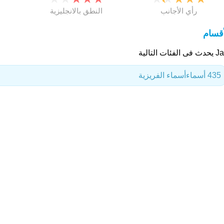
رأي الأجانب
النطق بالانجليزية
أقسام
 الفئات التالية
435 أسماء
أسماء الفريزية