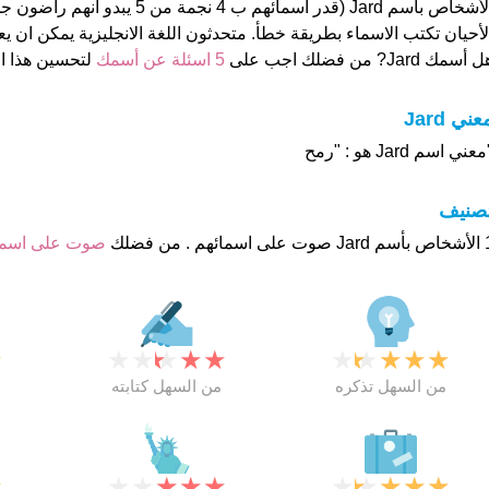
الأشخاص بأسم Jard (قدر اسمائهم ب 4 نجم
لأحيان تكتب الاسماء بطريقة خطأ. متحدثون اللغة الانجليزية يمكن ان ي
 أسمك Jard? من فضلك اجب على
5 اسئلة عن أسمك
لتحسين هذا 
عني Jard
عني اسم Jard هو : "رمح
تصنيف
م . من فضلك
صوت على اس
★
★
★
★
★
★
★
★
★
★
★
من السهل تذكره
من السهل كتابته
★
★
★
★
★
★
★
★
★
★
★