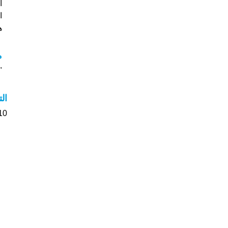
ا
هل
م
"م
ال
10 الأشخاص بأسم Jard صوت على اسمائه