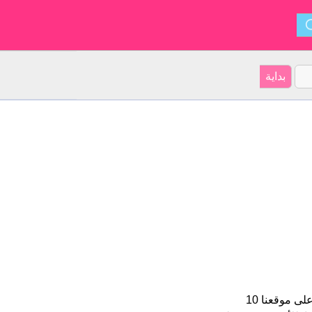
Jard هو اسم للبنين الأسم شكل من أشكال Jarich و ينشأ من هولندي. على موقعنا 10