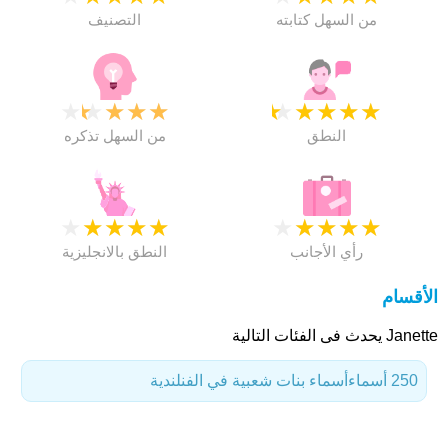
من السهل كتابته
التصنيف
★
★
★
★
★
★
★
★
★
★
النطق
من السهل تذكره
★
★
★
★
★
★
★
★
★
★
رأي الأجانب
النطق بالانجليزية
الأقسام
Janette يحدث فى الفئات التالية
250 أسماء
أسماء بنات شعبية في الفنلندية