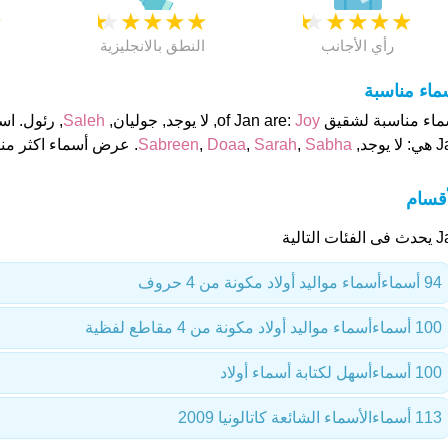
★
★
★
★
★
★
★
★
★
★
★
رأي الأجانب
النطق بالانجليزية
ماء مناسبة
اء مناسبة لشقيق of Jan are:
Joy
, لا يوجد, جوليان,
Saleh
, رئول. ا
ا يوجد,
Sabha
,
Sarah
,
Doaa
,
Sabreen
. عرض أسماء اكثر منا
أقسام
فئات التالية
94 أسماء
أسماء مواليد أولاد مكونة من 4 حروف
100 أسماء
أسماء مواليد أولاد مكونة من 4 مقاطع لفظية
100 أسماء
أسهل لكتابة أسماء أولاد
113 أسماء
الأسماء الشائعة كاتالونيا 2009