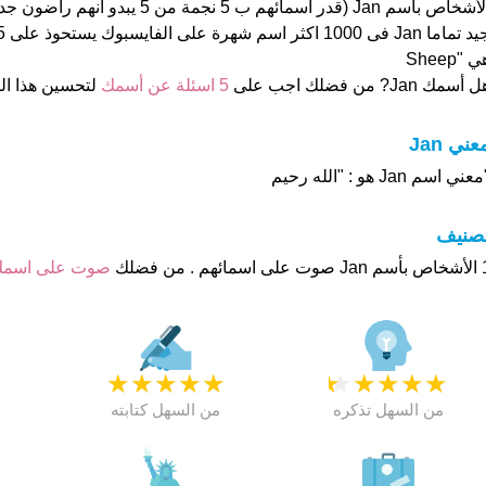
الأشخاص بأسم Jan (قدر اسمائهم ب 5 نجمة م
 "Sheep
 أسمك Jan? من فضلك اجب على
5 اسئلة عن أسمك
لتحسين هذا ا
عني Jan
عني اسم Jan هو : "الله رحيم
تصنيف
م . من فضلك
صوت على اسم
★
★
★
★
★
★
★
★
★
★
★
من السهل تذكره
من السهل كتابته