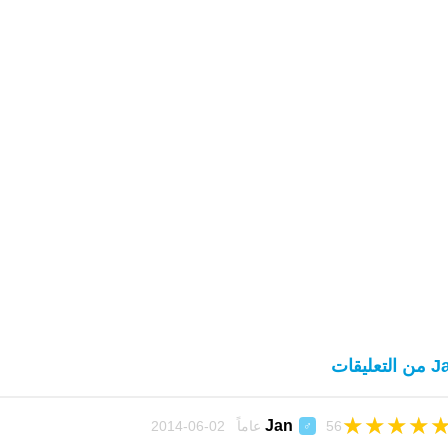
التعليقات
★
★
★
★
Jan
56 عاماً 02-06-2014
♂