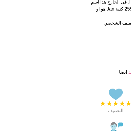
ن 5 يبدو انهم راضون جدا. فى الخارج هذا أسم
جيد تماما Jan فى 1000 اكثر اسم شهرة على الفايسبوك يستحوذ على 255 كنية Jan هو او
لملف الشخصي
ك
ايضا
★
★
★
★
التصنيف