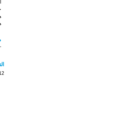
هي
هل
م
"م
ال
12 الأشخاص بأسم Jan صوت على اسمائه