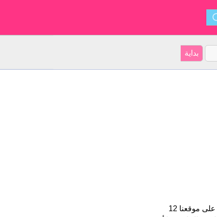
Jan هو اسم للبنين الأسم شكل من أشكال John و ينشأ من Scottisch. على موقعنا 12