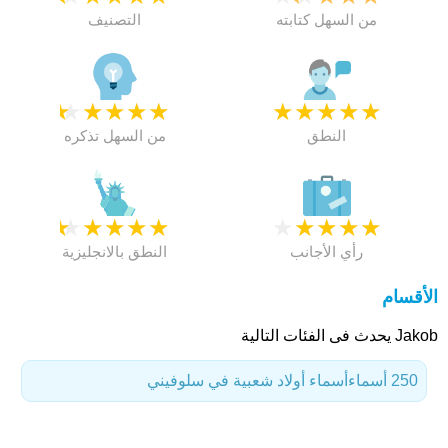
من السهل كتابته
التصنيف
★
★
★
★
★
★
★
★
★
★
النطق
من السهل تذكره
★
★
★
★
★
★
★
★
★
★
رأي الأجانب
النطق بالانجليزية
الأقسام
Jakob يحدث فى الفئات التالية
250 أسماء
أسماء أولاد شعبية في سلوفيني