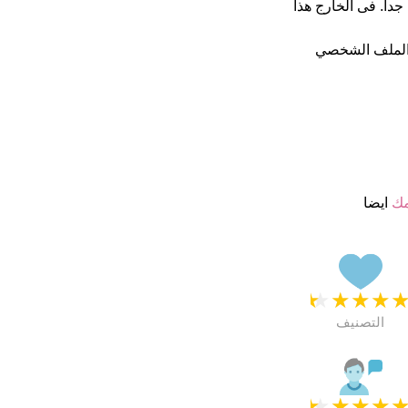
جمة من 5 يبدو انهم راضون جدا. فى الخارج هذا
الملف الشخصي
مك
ايضا
★
★
★
★
التصنيف
★
★
★
★