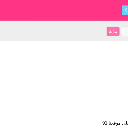
Iwan هو اسم للبنين الأسم شكل من أشكال John و ينشأ من هولندي. على موقعنا 91