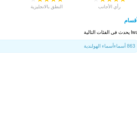
رأي الأجانب
النطق بالانجليزية
أقسام
ى الفئات التالية
863 أسماء
أسماء الهولندية