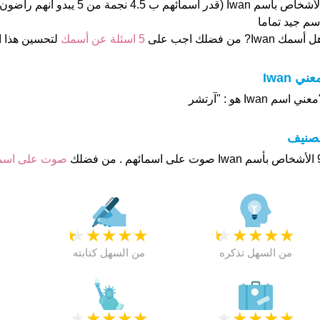
الأشخاص بأسم Iwan (قدر اسمائهم ب 4.5 ن
سم جيد تماما
 أسمك Iwan? من فضلك اجب على
5 اسئلة عن أسمك
لتحسين هذا 
عني Iwan
عني اسم Iwan هو : "آرتشر
تصنيف
م . من فضلك
صوت على اس
★
★
★
★
★
★
★
★
★
★
★
من السهل تذكره
من السهل كتابته
★
★
★
★
★
★
★
★
★
★
★