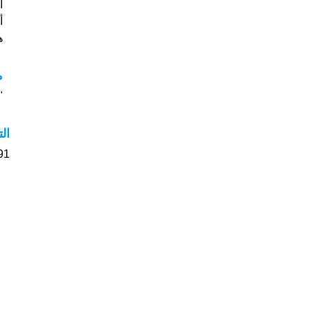
أ
هل
م
"م
ال
91 الأشخاص بأسم Iwan صوت على اسمائه