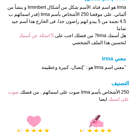
Irma هو اسم فتاة. الأسم شكل من أشكال Irminbert و ينشأ من
ألماني. على موقعنا 250 الأشخاص بأسم Irma (قدر اسمائهم ب
4.5 نجمة من 5 يبدو انهم راضون جدا. فى الخارج هذا أسم جيد
تماما
هل أسمك Irma? من فضلك اجب على
5 اسئلة عن أسمك
لتحسين هذا الملف الشخصي
معني Irma
"معني اسم Irma هو : "إتصال، كبيرة وعظيمة
التصنيف
250 الأشخاص بأسم Irma صوت على اسمائهم . من فضلك
صوت
على اسمك
ايضا
★
★
★
★
★
★
★
★
★
★