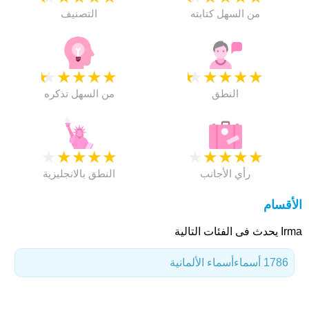
من السهل كتابته
التصنيف
★
★
★
★
★
★
★
★
★
★
النطق
من السهل تذكره
★
★
★
★
★
★
★
★
★
★
رأي الأجانب
النطق بالانجليزية
الأقسام
Irma يحدث فى الفئات التالية
1786 أسماء
أسماء الألمانية