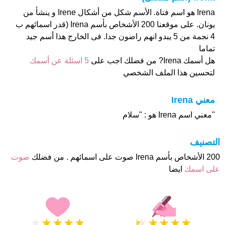
Irena هو اسم فتاة. الأسم شكل من أشكال Irene و ينشأ من
يونان. على موقعنا 200 الأشخاص بأسم Irena (قدر اسمائهم ب
4 نجمة من 5 يبدو انهم راضون جدا. فى الخارج هذا أسم جيد
تماما
هل أسمك Irena? من فضلك اجب على
5 اسئلة عن أسمك
لتحسين هذا الملف الشخصي
معني Irena
"معني اسم Irena هو : "سلام
التصنيف
200 الأشخاص بأسم Irena صوت على اسمائهم . من فضلك
صوت
على اسمك
ايضا
★
★
★
★
★
★
★
★
★
★