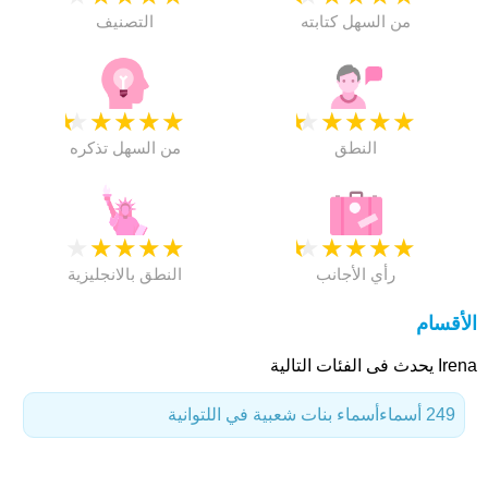
من السهل كتابته
التصنيف
★
★
★
★
★
★
★
★
★
★
النطق
من السهل تذكره
★
★
★
★
★
★
★
★
★
★
رأي الأجانب
النطق بالانجليزية
الأقسام
Irena يحدث فى الفئات التالية
249 أسماء
أسماء بنات شعبية في اللتوانية