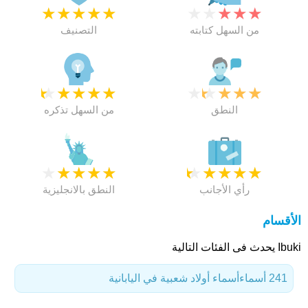
★
★
★
★
★
★
★
★
★
★
من السهل كتابته
التصنيف
★
★
★
★
★
★
★
★
★
★
النطق
من السهل تذكره
★
★
★
★
★
★
★
★
★
★
رأي الأجانب
النطق بالانجليزية
الأقسام
Ibuki يحدث فى الفئات التالية
241 أسماء
أسماء أولاد شعبية في اليابانية