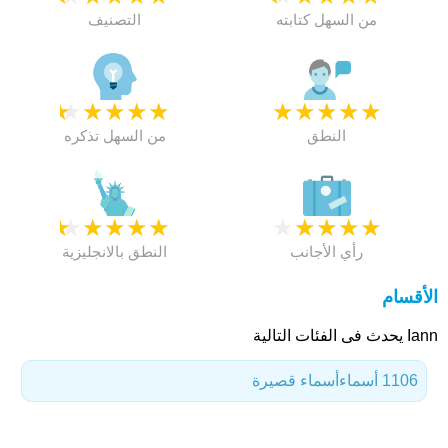
من السهل كتابته
التصنيف
★
★
★
★
★
★
★
★
★
★
النطق
من السهل تذكره
★
★
★
★
★
★
★
★
★
★
رأي الأجانب
النطق بالانجليزية
الأقسام
Iann يحدث فى الفئات التالية
1106 أسماء
أسماء قصيرة