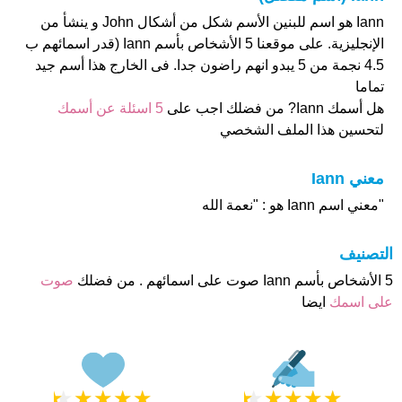
Iann هو اسم للبنين الأسم شكل من أشكال John و ينشأ من
الإنجليزية. على موقعنا 5 الأشخاص بأسم Iann (قدر اسمائهم ب
4.5 نجمة من 5 يبدو انهم راضون جدا. فى الخارج هذا أسم جيد
تماما
هل أسمك Iann? من فضلك اجب على
5 اسئلة عن أسمك
لتحسين هذا الملف الشخصي
معني Iann
"معني اسم Iann هو : "نعمة الله
التصنيف
5 الأشخاص بأسم Iann صوت على اسمائهم . من فضلك
صوت
على اسمك
ايضا
★
★
★
★
★
★
★
★
★
★