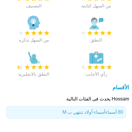
من السهل كتابته
التصنيف
★
★
★
★
★
★
★
★
★
★
النطق
من السهل تذكره
★
★
★
★
★
★
★
★
★
★
رأي الأجانب
النطق بالانجليزية
الأقسام
Hossam يحدث فى الفئات التالية
80 أسماء
أسماء أولاد تنتهي ب M