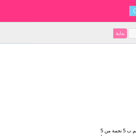
Hiwa هو اسم للبنين على موقعنا 10 الأشخاص بأسم Hiwa (قدر اسمائهم ب 5 نجمة من 5