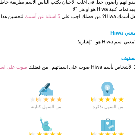
بدو انهم راضون جدا. فى اغلب الأحيان يكتب الناس الأسم بطريقة خاطئ
د تماما كنية Hiwa هو او هي "لا
 أسمك Hiwa? من فضلك اجب على
5 اسئلة عن أسمك
لتحسين هذا
عني Hiwa
عني اسم Hiwa هو : "إشارة؛
تصنيف
م . من فضلك
صوت على اس
★
★
★
★
★
★
★
★
★
★
★
من السهل تذكره
من السهل كتابته
★
★
★
★
★
★
★
★
★
★
★