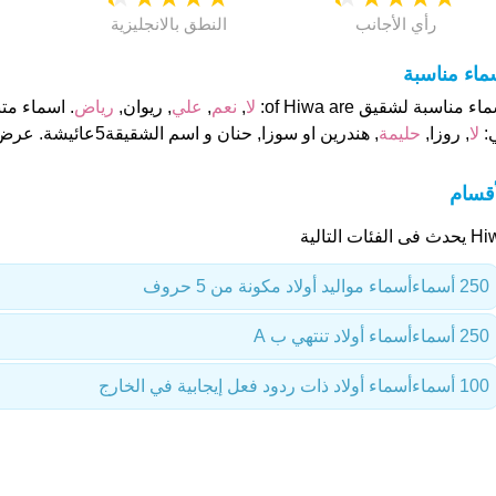
رأي الأجانب
النطق بالانجليزية
ماء مناسبة
اء مناسبة لشقيق of Hiwa are:
لا
,
نعم
,
علي
, ريوان,
رياض
:
لا
, روزا,
حليمة
, هندرين او سوزا, حنان و اسم الشقيقة5عائيشة. عرض أسماء اكثر مناسبة.
أقسام
فى الفئات التالية
250 أسماء
أسماء مواليد أولاد مكونة من 5 حروف
250 أسماء
أسماء أولاد تنتهي ب A
100 أسماء
أسماء أولاد ذات ردود فعل إيجابية في الخارج