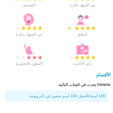
من السهل كتابته
التصنيف
★
★
★
★
★
★
★
★
★
★
النطق
من السهل تذكره
★
★
★
★
★
★
★
★
★
★
رأي الأجانب
النطق بالانجليزية
الأقسام
Helene يحدث فى الفئات التالية
100 أسماء
أفضل 100 أسم شعبي في النرويجية