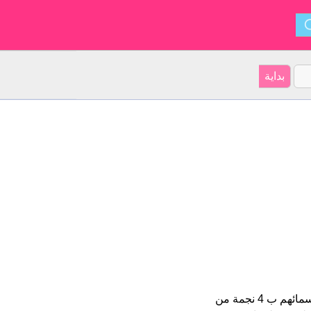
Hardeep هو اسم فتاة. على موقعنا 3 الأشخاص بأسم Hardeep (قدر اسمائهم ب 4 نجمة من