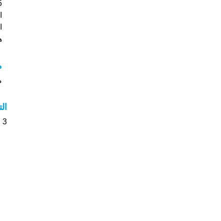
ا
ا
هل
م
مع
ال
3 الأشخاص بأسم Hardeep صوت على اسمائهم . من فضلك