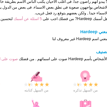
5 يبدو انهم راضون جدا. فى اغلب الأحيان يكتب الناس الأسم بطريقة خ
لاشخاص يواجهون صعوبة فى نطق بعض الاسماء. فى بعض من الدول ي
لاسماء جيدا , ولكن بعضهم يتوقع رد فعل غريب.
 أسمك Hardeep? من فضلك اجب على
5 اسئلة عن أسمك
لتحسين 
عني Hardeep
ني اسم Hardeep غير معروف لنا
تصنيف
صوت على 
★
★
★
★
★
★
★
★
★
★
★
من السهل تذكره
من السهل كتابته