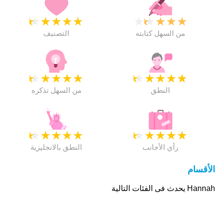
★
★
★
★
★
★
★
★
★
★
من السهل كتابته
التصنيف
★
★
★
★
★
★
★
★
★
★
النطق
من السهل تذكره
★
★
★
★
★
★
★
★
★
★
رأي الأجانب
النطق بالانجليزية
الأقسام
Hannah يحدث فى الفئات التالية