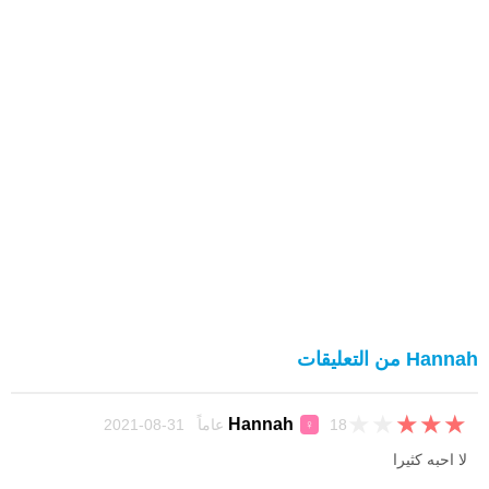
Hannah من التعليقات
★
★
★
★
★
Hannah
18 عاماً 31-08-2021
♀
لا احبه كثيرا