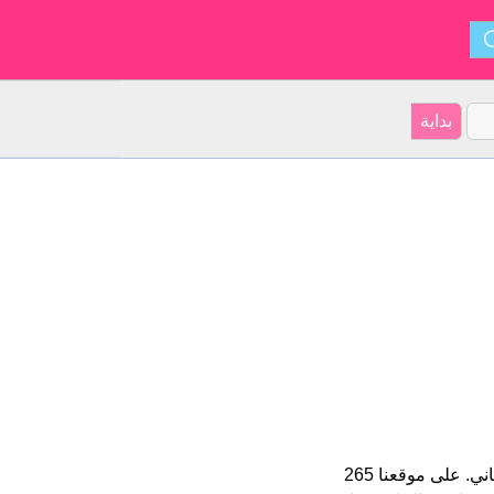
Greta هو اسم فتاة. الأسم شكل من أشكال Margaretha و ينشأ من ألماني. على موقعنا 265