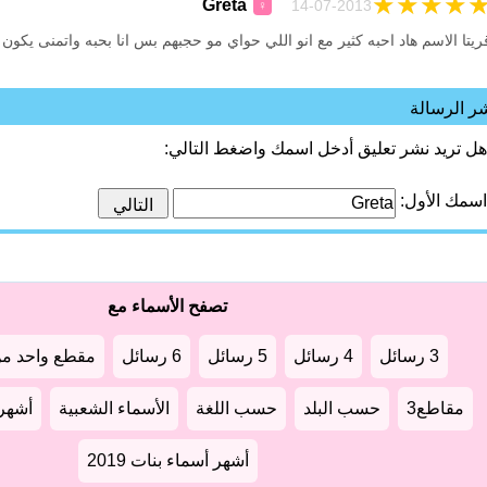
★
★
★
★
Greta
14-07-2013
♀
ريتا الاسم هاد احبه كثير مع انو اللي حواي مو حجبهم بس انا بحبه واتمنى يكو
ر الرسالة
هل تريد نشر تعليق أدخل اسمك واضغط التالي:
اسمك الأول:
تصفح الأسماء مع
3 رسائل
4 رسائل
5 رسائل
6 رسائل
مقطع واحد من
مقاطع3
حسب البلد
حسب اللغة
الأسماء الشعبية
أشهر أ
أشهر أسماء بنات 2019