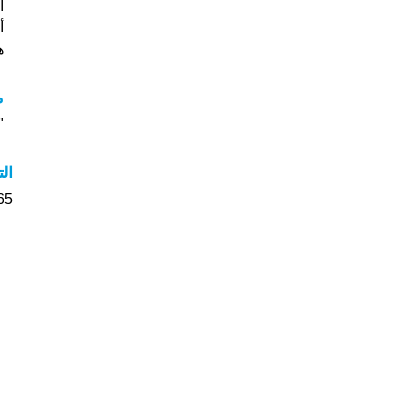
أس
هل
م
"م
ال
265 الأشخاص بأسم Greta ص