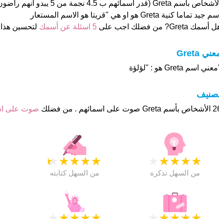
الأشخاص بأسم Greta (قدر اسمائهم ب .5
م جيد تماما كنية Greta هو او هي "قريتا هو الاسم المستعار
 أسمك Greta? من فضلك اجب على
5 اسئلة عن أسمك
لتحسين هذا
عني Greta
عني اسم Greta هو : "لؤلؤة
تصنيف
وت على اسمائهم . من فضلك
صوت على ا
★
★
★
★
★
★
★
★
★
★
★
من السهل تذكره
من السهل كتابته
★
★
★
★
★
★
★
★
★
★
★