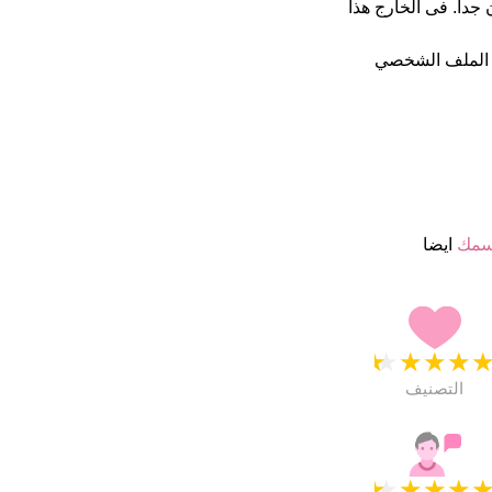
4 نجمة من 5 يبدو انهم راضون جدا. فى الخارج هذا
 الملف الشخصي
سمك
ايضا
★
★
★
★
التصنيف
★
★
★
★