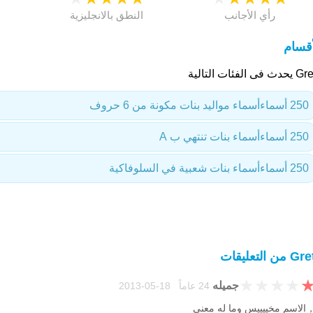
رأي الأجانب
النطق بالانجليزية
أقسام
 فى الفئات التالية
250 أسماء
أسماء مواليد بنات مكونة من 6 حروف
250 أسماء
أسماء بنات تنتهي ب A
250 أسماء
أسماء بنات شعبية في السلوفاكية
من التعليقات
★
★
★
★
جميله
24 عاماً 18-05-2013
الاسم مخييييس وما له معنى