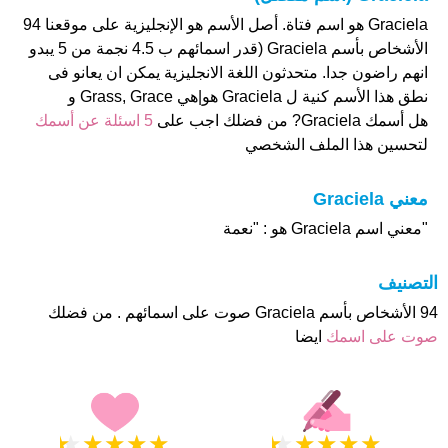
Graciela هو اسم فتاة. أصل الأسم هو الإنجليزية على موقعنا 94
الأشخاص بأسم Graciela (قدر اسمائهم ب 4.5 نجمة من 5 يبدو
انهم راضون جدا. متحدثون اللغة الانجليزية يمكن ان يعانو فى
نطق هذا الأسم كنية ل Graciela هو|هي Grass, Grace و
هل أسمك Graciela? من فضلك اجب على
5 اسئلة عن أسمك
لتحسين هذا الملف الشخصي
معني Graciela
"معني اسم Graciela هو : "نعمة
التصنيف
94 الأشخاص بأسم Graciela صوت على اسمائهم . من فضلك
صوت على اسمك
ايضا
★
★
★
★
★
★
★
★
★
★