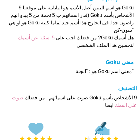
Goku هو اسم للبنين أصل الأسم هو اليابانية على موقعنا 9
الأشخاص بأسم Goku (قدر اسمائهم ب 5 نجمة من 5 يبدو انهم
راضون جدا. فى الخارج هذا أسم جيد تماما كنية Goku هو او هي
"سون-كن
هل أسمك Goku? من فضلك اجب على
5 اسئلة عن أسمك
لتحسين هذا الملف الشخصي
معني Goku
"معني اسم Goku هو : "الجنة
التصنيف
9 الأشخاص بأسم Goku صوت على اسمائهم . من فضلك
صوت
على اسمك
ايضا
★
★
★
★
★
★
★
★
★
★