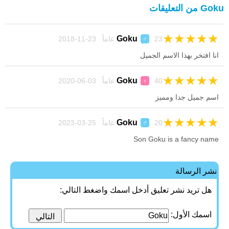
Goku من التعليقات
★
★
★
★
★
Goku
23 عاماً 23-11-2018
♂
انا افتخر بهذا الاسم الجميل
★
★
★
★
★
Goku
40 عاماً 03-06-2020
♀
اسم جميل جدا ومميز
★
★
★
★
★
Goku
20 عاماً 25-03-2023
♂
Son Goku is a fancy name
نشر الرسالة
هل تريد نشر تعليق أدخل اسمك واضغط التالي:
اسمك الأول: