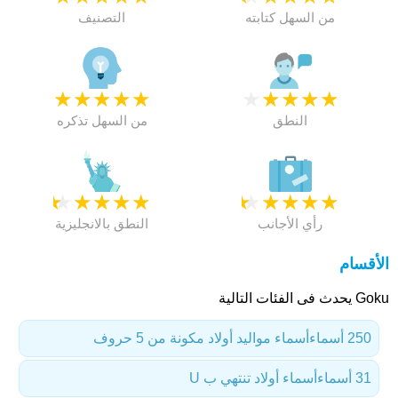
من السهل كتابته
التصنيف
★
★
★
★
★
★
★
★
★
★
النطق
من السهل تذكره
★
★
★
★
★
★
★
★
★
★
رأي الأجانب
النطق بالانجليزية
الأقسام
Goku يحدث فى الفئات التالية
250 أسماء
أسماء مواليد أولاد مكونة من 5 حروف
31 أسماء
أسماء أولاد تنتهي ب U