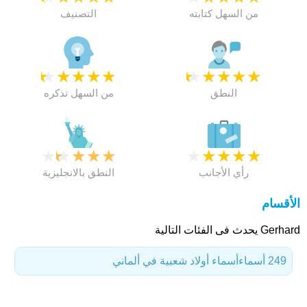
من السهل كتابته
التصنيف
★
★
★
★
★
★
★
★
★
★
النطق
من السهل تذكره
★
★
★
★
★
★
★
★
★
★
رأي الأجانب
النطق بالانجليزية
الأقسام
Gerhard يحدث فى الفئات التالية
249 أسماء
أسماء أولاد شعبية في ألماني