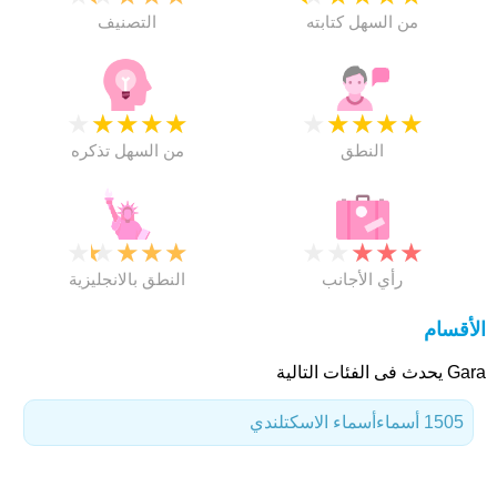
من السهل كتابته
التصنيف
★
★
★
★
★
★
★
★
★
★
النطق
من السهل تذكره
★
★
★
★
★
★
★
★
★
★
رأي الأجانب
النطق بالانجليزية
الأقسام
Gara يحدث فى الفئات التالية
1505 أسماء
أسماء الاسكتلندي