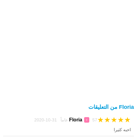
Floria من التعليقات
★
★
★
★
★
Floria
57 عاماً 31-10-2020
♀
احبه كثيرا