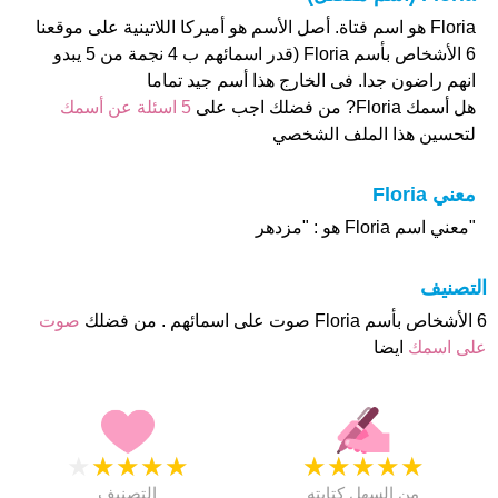
Floria هو اسم فتاة. أصل الأسم هو أميركا اللاتينية على موقعنا
6 الأشخاص بأسم Floria (قدر اسمائهم ب 4 نجمة من 5 يبدو
انهم راضون جدا. فى الخارج هذا أسم جيد تماما
هل أسمك Floria? من فضلك اجب على
5 اسئلة عن أسمك
لتحسين هذا الملف الشخصي
معني Floria
"معني اسم Floria هو : "مزدهر
التصنيف
6 الأشخاص بأسم Floria صوت على اسمائهم . من فضلك
صوت
على اسمك
ايضا
★
★
★
★
★
★
★
★
★
★
من السهل كتابته
التصنيف