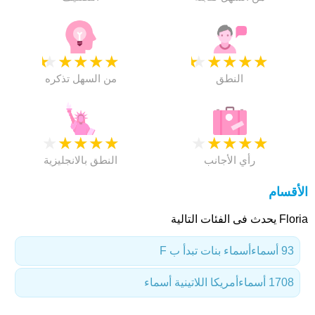
★
★
★
★
★
★
★
★
★
★
النطق
من السهل تذكره
★
★
★
★
★
★
★
★
★
★
رأي الأجانب
النطق بالانجليزية
الأقسام
Floria يحدث فى الفئات التالية
93 أسماء
أسماء بنات تبدأ ب F
1708 أسماء
أمريكا اللاتينية أسماء