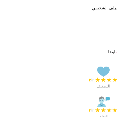
الملف الشخصي
ايضا
★
★
★
★
التصنيف
★
★
★
★
النطق