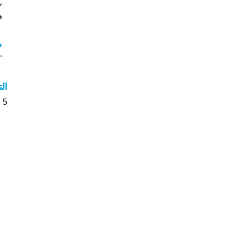
ب 4.5 نجمة م
هل
م
"م
ال
5 الأشخاص بأسم Fen صوت على اسمائهم . من فضلك