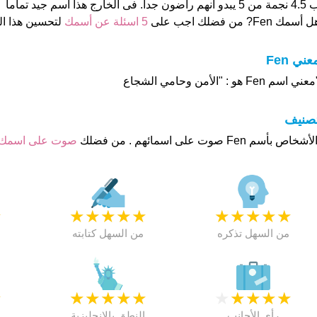
ن 5 يبدو انهم راضون جدا. فى الخارج هذا أسم جيد تماما
 أسمك Fen? من فضلك اجب على
5 اسئلة عن أسمك
لتحسين هذا 
عني Fen
عني اسم Fen هو : "الأمن وحامي الشجاع
تصنيف
صوت على اسمك
★
★
★
★
★
★
★
★
★
★
★
من السهل تذكره
من السهل كتابته
★
★
★
★
★
★
★
★
★
★
★
رأي الأجانب
النطق بالانجليزية