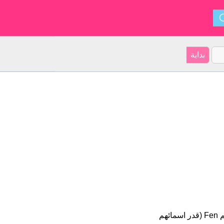
Fen هو اسم للبنين أصل الأسم هو الصينية على موقعنا 5 الأشخاص بأسم Fen (قدر اسمائهم