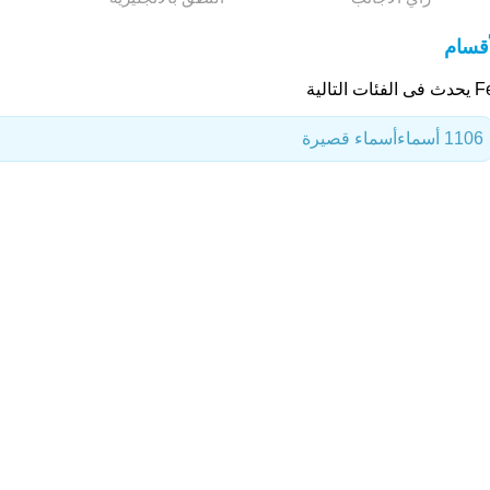
أقسام
لفئات التالية
1106 أسماء
أسماء قصيرة