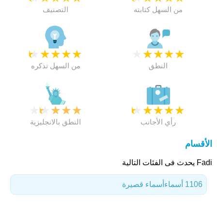
من السهل كتابته
التصنيف
★
★
★
★
★
★
★
★
★
★
النطق
من السهل تذكره
★
★
★
★
★
★
★
★
★
★
رأي الأجانب
النطق بالانجليزية
الأقسام
Fadi يحدث فى الفئات التالية
1106 أسماء
أسماء قصيرة