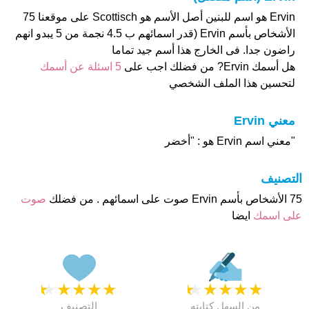
Ervin هو اسم للبنين أصل الأسم هو Scottisch على موقعنا 75
الأشخاص بأسم Ervin (قدر اسمائهم ب 4.5 نجمة من 5 يبدو انهم
راضون جدا. فى الخارج هذا أسم جيد تماما
هل أسمك Ervin? من فضلك اجب على
5 اسئلة عن أسمك
لتحسين هذا الملف الشخصي
معني Ervin
"معني اسم Ervin هو : "أخضر
التصنيف
75 الأشخاص بأسم Ervin صوت على اسمائهم . من فضلك
صوت
على اسمك
ايضا
★
★
★
★
★
★
★
★
★
★
من السهل كتابته
التصنيف