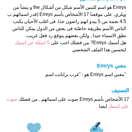
Emrys هو اسم للبنين الأسم شكل من أشكال the و ينشأ من
ويلزي. على موقعنا 17 الأشخاص بأسم Emrys (قدر اسمائهم ب
4.5 نجمة من 5 يبدو انهم راضون جدا. فى اغلب الأحيان يكتب
الناس الأسم بطريقة خاطئة فى بعض من الدول يمكن للناس
نطق الاسماء جيدا , ولكن بعضهم يتوقع رد فعل غريب.
هل أسمك Emrys? من فضلك اجب على
5 اسئلة عن أسمك
لتحسين هذا الملف الشخصي
معني Emrys
"معني اسم Emrys هو : "غرب برابانت اسم
التصنيف
17 الأشخاص بأسم Emrys صوت على اسمائهم . من فضلك
صوت
على اسمك
ايضا