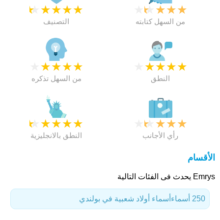
★
★
★
★
★
★
★
★
★
★
من السهل كتابته
التصنيف
★
★
★
★
★
★
★
★
★
★
النطق
من السهل تذكره
★
★
★
★
★
★
★
★
★
★
رأي الأجانب
النطق بالانجليزية
الأقسام
Emrys يحدث فى الفئات التالية
250 أسماء
أسماء أولاد شعبية في بولندي