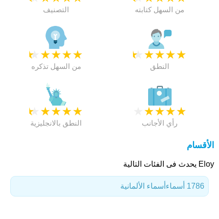
من السهل كتابته
التصنيف
★
★
★
★
★
★
★
★
★
★
النطق
من السهل تذكره
★
★
★
★
★
★
★
★
★
★
رأي الأجانب
النطق بالانجليزية
الأقسام
Eloy يحدث فى الفئات التالية
1786 أسماء
أسماء الألمانية