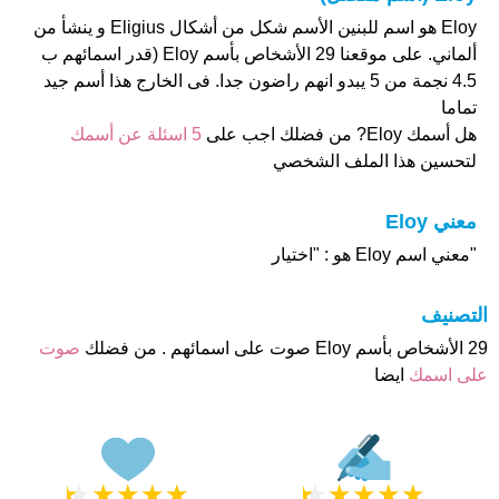
Eloy هو اسم للبنين الأسم شكل من أشكال Eligius و ينشأ من
ألماني. على موقعنا 29 الأشخاص بأسم Eloy (قدر اسمائهم ب
4.5 نجمة من 5 يبدو انهم راضون جدا. فى الخارج هذا أسم جيد
تماما
هل أسمك Eloy? من فضلك اجب على
5 اسئلة عن أسمك
لتحسين هذا الملف الشخصي
معني Eloy
"معني اسم Eloy هو : "اختيار
التصنيف
29 الأشخاص بأسم Eloy صوت على اسمائهم . من فضلك
صوت
على اسمك
ايضا
★
★
★
★
★
★
★
★
★
★