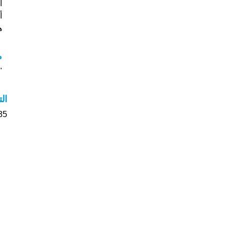
أسم
هل
م
"م
ال
135 الأشخاص بأسم Ellie ص