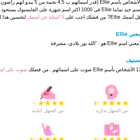
الأشخاص بأسم Ellie (قدر اسمائهم ب 4.5 ن
 جيد تماما Ellie فى 1000 اكثر اسم شهرة على الفايسبوك يستحوذ على 847
 أسمك Ellie? من فضلك اجب على
5 اسئلة عن أسمك
لتحسين هذا 
عني Ellie
عني اسم Ellie هو : "الله نور بلادي، مشرقة
تصنيف
وت على اسمائهم . من فضلك
صوت على ا
★
★
★
★
★
★
★
★
★
★
★
من السهل تذكره
من السهل كتابته
★
★
★
★
★
★
★
★
★
★
★