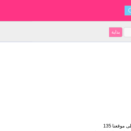
Ellie هو اسم فتاة. الأسم شكل من أشكال Ella و ينشأ من الإنجليزية. على موقعنا 135