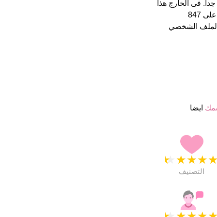
جمة من 5 يبدو انهم راضون جدا. فى الخارج هذا
الملف الشخصي
سمك
ايضا
★
★
★
★
التصنيف
★
★
★
★