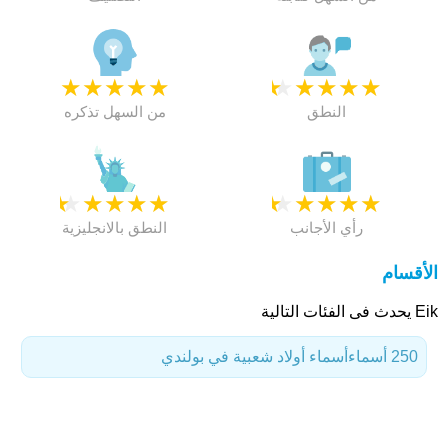
★
★
★
★
★
★
★
★
★
★
النطق
من السهل تذكره
★
★
★
★
★
★
★
★
★
★
رأي الأجانب
النطق بالانجليزية
الأقسام
Eik يحدث فى الفئات التالية
250 أسماء
أسماء أولاد شعبية في بولندي