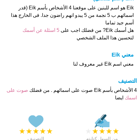
Eik هو اسم للبنين على موقعنا 4 الأشخاص بأسم Eik (قدر
اسمائهم ب 5 نجمة من 5 يبدو انهم راضون جدا. فى الخارج هذا
أسم جيد تماما
هل أسمك Eik? من فضلك اجب على
5 اسئلة عن أسمك
لتحسين هذا الملف الشخصي
معني Eik
معني اسم Eik غير معروف لنا
التصنيف
4 الأشخاص بأسم Eik صوت على اسمائهم . من فضلك
صوت على
اسمك
ايضا
★
★
★
★
★
★
★
★
★
★
من السهل كتابته
التصنيف