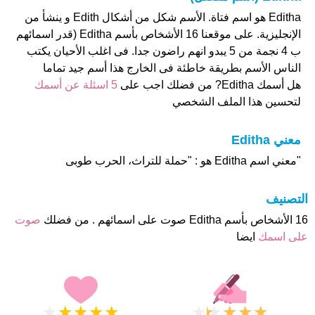
Editha هو اسم فتاة. الأسم شكل من أشكال Edith و ينشأ من
الإنجليزية. على موقعنا 16 الأشخاص بأسم Editha (قدر اسمائهم
ب 4 نجمة من 5 يبدو انهم راضون جدا. فى اغلب الأحيان يكتب
الناس الأسم بطريقة خاطئة فى الخارج هذا أسم جيد تماما
هل أسمك Editha? من فضلك اجب على
5 اسئلة عن أسمك
لتحسين هذا الملف الشخصي
معني Editha
"معني اسم Editha هو : "حملة للتراث، الحرب طوبى
التصنيف
16 الأشخاص بأسم Editha صوت على اسمائهم . من فضلك
صوت
على اسمك
ايضا
★
★
★
★
★
★
★
★
★
★