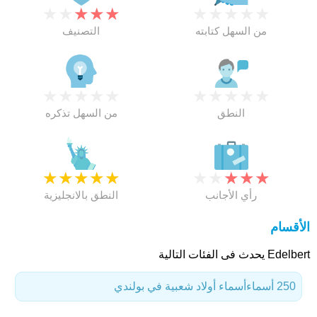
★
★
★
★
★
★
★
★
★
★
من السهل كتابته
التصنيف
★
★
★
★
★
★
★
★
★
★
النطق
من السهل تذكره
★
★
★
★
★
★
★
★
★
★
رأي الأجانب
النطق بالانجليزية
الأقسام
Edelbert يحدث فى الفئات التالية
250 أسماء
أسماء أولاد شعبية في بولندي