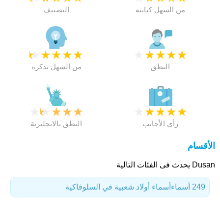
من السهل كتابته
التصنيف
★
★
★
★
★
★
★
★
★
★
النطق
من السهل تذكره
★
★
★
★
★
★
★
★
★
★
رأي الأجانب
النطق بالانجليزية
الأقسام
Dusan يحدث فى الفئات التالية
249 أسماء
أسماء أولاد شعبية في السلوفاكية