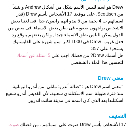
Drew هو اسم للبنين الأسم شكل من أشكال Andrew و ينشأ
من Scottisch. على موقعنا 17 الأشخاص بأسم Drew (قدر
اسمائهم ب 4 نجمة من 5 يبدو انهم راضون جدا. فى لغتنا بعض
الاشخاص يواجهون صعوبة فى نطق بعض الاسماء. فى بعض من
الدول يمكن للناس نطق الاسماء جيدا , ولكن بعضهم يتوقع رد
فعل غريب. Drew فى 1000 اكثر اسم شهرة على الفايسبوك
يستحوذ على 357
هل أسمك Drew? من فضلك اجب على
5 اسئلة عن أسمك
لتحسين هذا الملف الشخصي
معني Drew
"معني اسم Drew هو : "ضآلة أندرو: مانلي. من أندرو اليونانية.
منذ فترة طويلة اسم الاسكتلندي شعبية، لأن القديس أندرو شفيع
اسكتلندا بعد الذي كان اسمه في مدينة سانت اندروز.
التصنيف
17 الأشخاص بأسم Drew صوت على اسمائهم . من فضلك
صوت