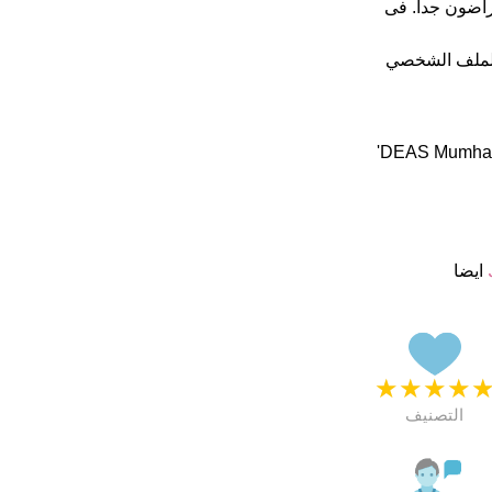
اسمائهم ب 5 نجمة من 5 يبدو انهم راضون جدا. فى
الملف الشخصي
"معني اسم Des هو : "ضآلة ديزموند: من اللقب مشتق من الأيرلندية 'DEAS Mumhain'
ايضا
★
★
★
★
التصنيف