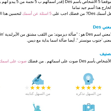
موقعنا 5 الأشخاص بأسم Des (قدر 
لخارج هذا أسم جيد تماما
 أسمك Des? من فضلك اجب على
5 اسئلة عن أسمك
لتحسين هذا 
عني Des
عنى 'جنوب مونستر ". أيضا ضآلة اسما بداية مع ديس.
تصنيف
صوت على اسمك
★
★
★
★
★
★
★
★
★
★
★
من السهل تذكره
من السهل كتابته