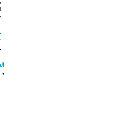
ا
هل
م
م
ال
5 الأشخاص بأسم Des صوت على اسمائهم . من فضلك