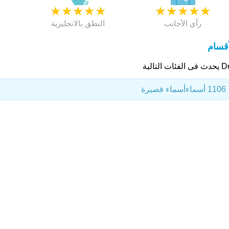
★
★
★
★
★
★
★
★
★
★
★
رأي الأجانب
النطق بالانجليزية
أقسام
لفئات التالية
1106 أسماء
أسماء قصيرة