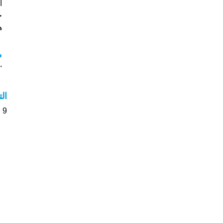
خ
هل
م
"م
ال
9 الأشخاص بأسم Decha صوت على اسمائهم . من فضلك