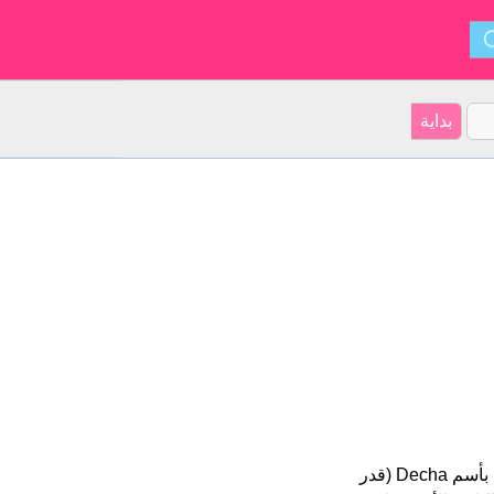
Decha هو اسم للبنين أصل الأسم هو التايلاندية على موقعنا 9 الأشخاص بأسم Decha (قدر