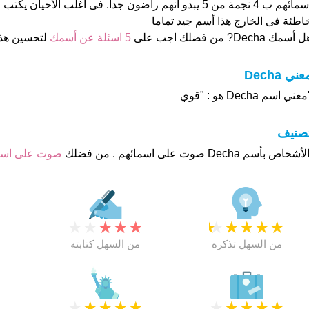
اسمائهم ب 4 نجمة من 5 يبدو انهم راضون جدا. فى اغلب الأحيا
اطئة فى الخارج هذا أسم جيد تماما
 أسمك Decha? من فضلك اجب على
5 اسئلة عن أسمك
لتحسين هذ
عني Decha
عني اسم Decha هو : "قوي
تصنيف
صوت على اس
★
★
★
★
★
★
★
★
★
★
★
من السهل تذكره
من السهل كتابته
★
★
★
★
★
★
★
★
★
★
★