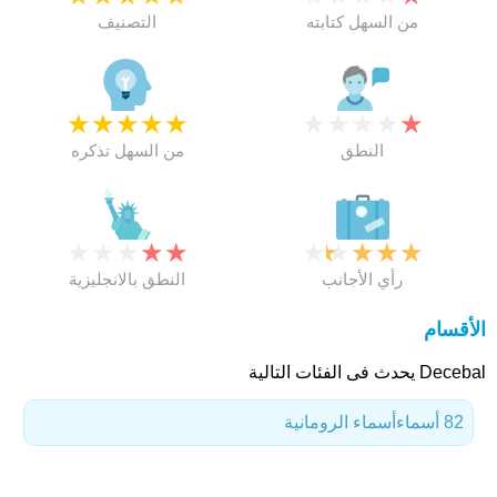
من السهل كتابته
التصنيف
★
★
★
★
★
★
★
★
★
★
النطق
من السهل تذكره
★
★
★
★
★
★
★
★
★
★
رأي الأجانب
النطق بالانجليزية
الأقسام
Decebal يحدث فى الفئات التالية
82 أسماء
أسماء الرومانية