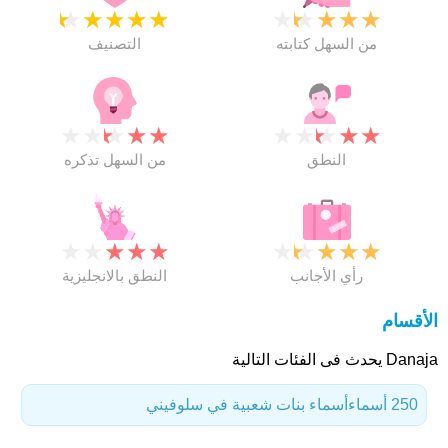
★
★
★
★
★
★
★
★
★
★
من السهل كتابته
التصنيف
★
★
★
★
★
★
★
★
★
★
النطق
من السهل تذكره
★
★
★
★
★
★
★
★
★
★
رأي الأجانب
النطق بالانجليزية
الأقسام
Danaja يحدث فى الفئات التالية
250 أسماء
أسماء بنات شعبية في سلوفيني