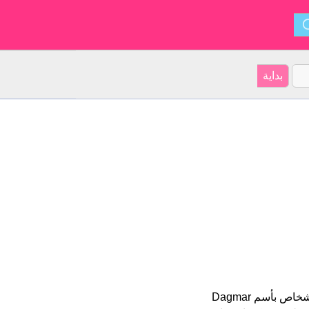
Dagmar هو اسم فتاة. أصل الأسم هو الاسكندنافية على موقعنا 313 الأشخاص بأسم Dagmar