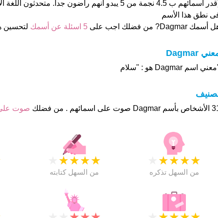
(قدر اسمائهم ب 4.5 نجمة من 5 يبدو انهم راضون جدا. متحدثو
ى نطق هذا الأسم
 أسمك Dagmar? من فضلك اجب على
5 اسئلة عن أسمك
لتحسين ه
عني Dagmar
عني اسم Dagmar هو : "سلام
تصنيف
وت على اسمائهم . من فضلك
صوت على
★
★
★
★
★
★
★
★
★
★
★
من السهل تذكره
من السهل كتابته
★
★
★
★
★
★
★
★
★
★
★