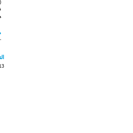
ف
هل
م
"م
ال
313 الأشخاص بأسم Dagmar ص