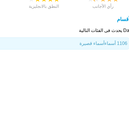
رأي الأجانب
النطق بالانجليزية
أقسام
ى الفئات التالية
1106 أسماء
أسماء قصيرة