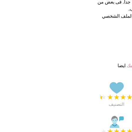
نجمة من 5 يبدو انهم راضون جدا. فى بعض من
.
الملف الشخصي
مك
ايضا
★
★
★
★
التصنيف
★
★
★
★