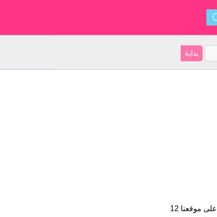
Daaf هو اسم للبنين الأسم شكل من أشكال David و ينشأ من هولندي. على موقعنا 12