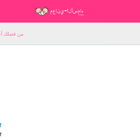
من فضلك أجب عن 5 أسئلة عن ا
af