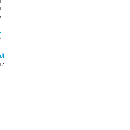
ا
هل
م
"م
ال
12 الأشخاص بأسم Daaf صوت على اسمائه