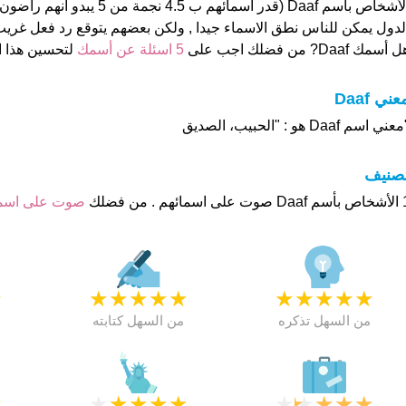
الأشخاص بأسم Daaf (قدر اسمائهم ب 4.5 
لدول يمكن للناس نطق الاسماء جيدا , ولكن بعضهم يتوقع رد فعل غريب
 أسمك Daaf? من فضلك اجب على
5 اسئلة عن أسمك
لتحسين هذا 
عني Daaf
عني اسم Daaf هو : "الحبيب، الصديق
تصنيف
م . من فضلك
صوت على اس
★
★
★
★
★
★
★
★
★
★
★
من السهل تذكره
من السهل كتابته
★
★
★
★
★
★
★
★
★
★
★