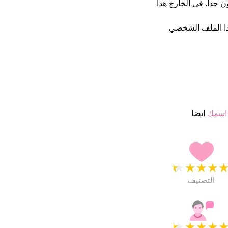
 4.5 نجمة من 5 يبدو انهم راضون جدا. فى الخارج هذا
ا الملف الشخصي
اسمك
ايضا
★
★
★
★
التصنيف
★
★
★
★