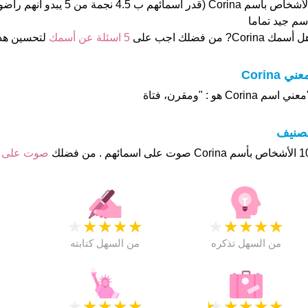
الأشخاص بأسم Corina (قدر اسمائهم ب
سم جيد تماما
 أسمك Corina? من فضلك اجب على
5 اسئلة عن أسمك
لتحسين هذ
عني Corina
عني اسم Corina هو : "ومقرن، فتاة
تصنيف
وت على اسمائهم . من فضلك
صوت على 
★
★
★
★
★
★
★
★
★
★
★
من السهل تذكره
من السهل كتابته
★
★
★
★
★
★
★
★
★
★
★