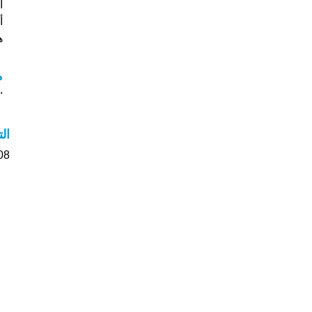
أ
هل
م
"م
ال
108 الأشخاص بأسم Corina ص