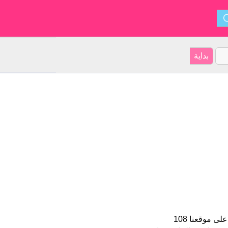
Corina هو اسم فتاة. الأسم شكل من أشكال Cora و ينشأ من فرنسي. على موقعنا 108