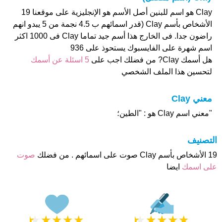
Clay هو اسم للبنين أصل الأسم هو الإنجليزية على موقعنا 19
الأشخاص بأسم Clay (قدر اسمائهم ب 4.5 نجمة من 5 يبدو انهم
راضون جدا. فى الخارج هذا أسم جيد تماما Clay فى 1000 اكثر
اسم شهرة على الفايسبوك يستحوذ على 936
هل أسمك Clay? من فضلك اجب على
5 اسئلة عن أسمك
لتحسين هذا الملف الشخصي
معني Clay
"معني اسم Clay هو : "الطين؛
التصنيف
19 الأشخاص بأسم Clay صوت على اسمائهم . من فضلك
صوت
على اسمك
ايضا
★
★
★
★
★
★
★
★
★
★