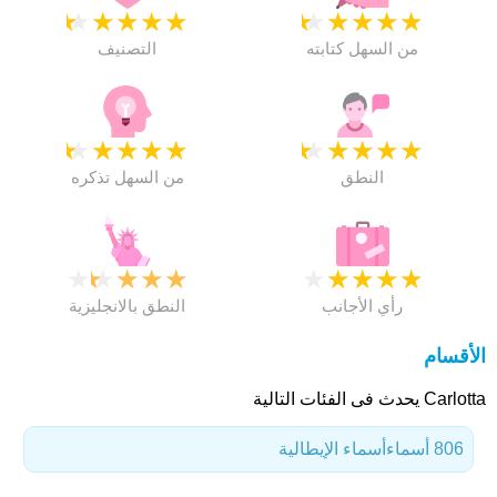
★
★
★
★
★
★
★
★
★
★
من السهل كتابته
التصنيف
★
★
★
★
★
★
★
★
★
★
النطق
من السهل تذكره
★
★
★
★
★
★
★
★
★
★
رأي الأجانب
النطق بالانجليزية
الأقسام
Carlotta يحدث فى الفئات التالية
806 أسماء
أسماء الإيطالية