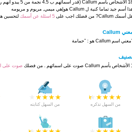
18 الأشخاص بأسم Callum (قدر
ا أسم جيد تماما كنية ل Callum هو|هي ميمي, مريوم و مريومه
 أسمك Callum? من فضلك اجب على
5 اسئلة عن أسمك
لتحسين ه
عني Callum
عني اسم Callum هو : "حمامة
تصنيف
هم . من فضلك
صوت على 
★
★
★
★
★
★
★
★
★
★
★
من السهل تذكره
من السهل كتابته
★
★
★
★
★
★
★
★
★
★
★