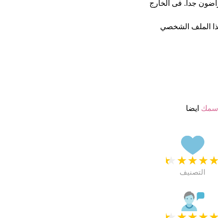
 اسمائهم ب 4.5 نجمة من 5 يبدو انهم راضون جدا. فى الخارج
ذا الملف الشخصي
اسمك
ايضا
★
★
★
★
التصنيف
★
★
★
★