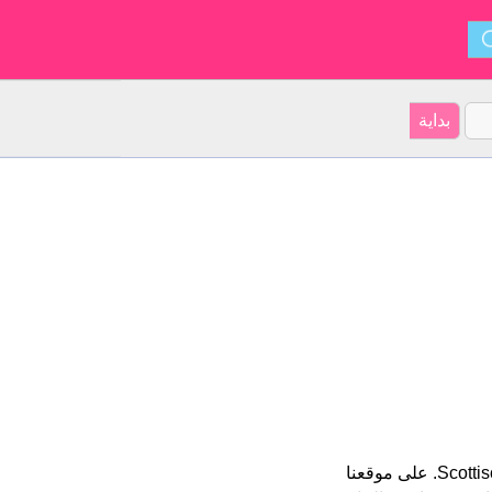
Callum هو اسم للبنين الأسم شكل من أشكال Columba و ينشأ من Scottisch. على موقعنا