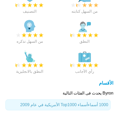
★
★
★
★
★
★
★
★
★
★
من السهل كتابته
التصنيف
★
★
★
★
★
★
★
★
★
★
النطق
من السهل تذكره
★
★
★
★
★
★
★
★
★
★
رأي الأجانب
النطق بالانجليزية
الأقسام
Byron يحدث فى الفئات التالية
1000 أسماء
أسماء Top1000 الأمريكية في عام 2009