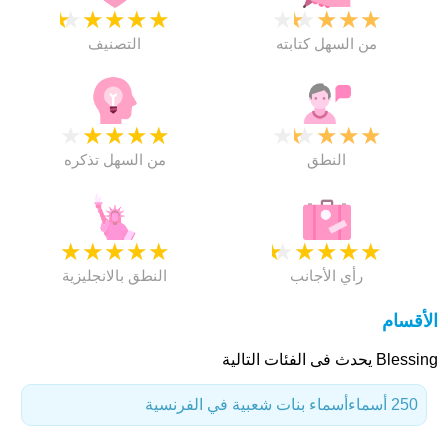
★
★
★
★
★
★
★
★
★
★
من السهل كتابته
التصنيف
★
★
★
★
★
★
★
★
★
★
النطق
من السهل تذكره
★
★
★
★
★
★
★
★
★
★
رأي الأجانب
النطق بالانجليزية
الأقسام
Blessing يحدث فى الفئات التالية
250 أسماء
أسماء بنات شعبية في الفرنسية