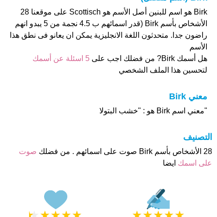
Birk هو اسم للبنين أصل الأسم هو Scottisch على موقعنا 28
الأشخاص بأسم Birk (قدر اسمائهم ب 4.5 نجمة من 5 يبدو انهم
راضون جدا. متحدثون اللغة الانجليزية يمكن ان يعانو فى نطق هذا
الأسم
هل أسمك Birk? من فضلك اجب على
5 اسئلة عن أسمك
لتحسين هذا الملف الشخصي
معني Birk
"معني اسم Birk هو : "خشب البتولا
التصنيف
28 الأشخاص بأسم Birk صوت على اسمائهم . من فضلك
صوت
على اسمك
ايضا
★
★
★
★
★
★
★
★
★
★