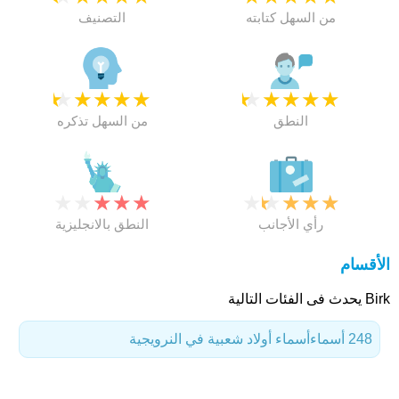
من السهل كتابته
التصنيف
★
★
★
★
★
★
★
★
★
★
النطق
من السهل تذكره
★
★
★
★
★
★
★
★
★
★
رأي الأجانب
النطق بالانجليزية
الأقسام
Birk يحدث فى الفئات التالية
248 أسماء
أسماء أولاد شعبية في النرويجية